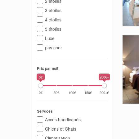
2 étoiles
3 étoiles
4 étoiles
5 étoiles
Luxe
pas cher
Prix par nuit
0€
200€+
0€
50€
100€
150€
200+€
Services
Accès handicapés
Chiens et Chats
Climatisation