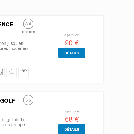
ENCE
8.4
Très bien
à partir de
90 €
tion jusqu'en
mbres modernes,
DÉTAILS
 GOLF
5.5
à partir de
68 €
du golf de la
ère du groupe
DÉTAILS